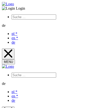
Login
de
pl
*
en
*
de
MENU
de
pl
*
en
*
de