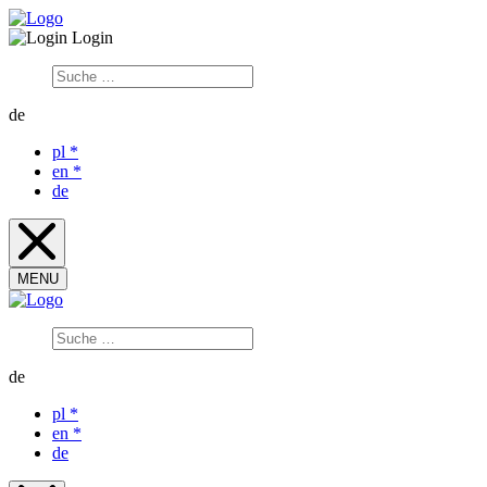
Login
de
pl
*
en
*
de
MENU
de
pl
*
en
*
de