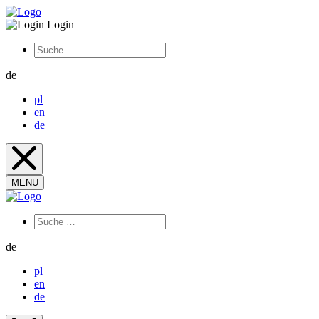
Login
de
pl
en
de
MENU
de
pl
en
de