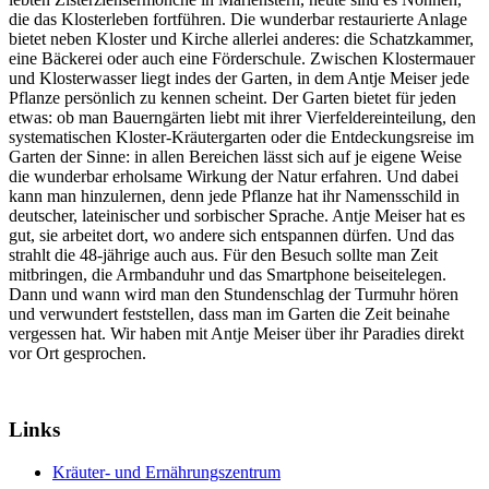
die das Klosterleben fortführen. Die wunderbar restaurierte Anlage
bietet neben Kloster und Kirche allerlei anderes: die Schatzkammer,
eine Bäckerei oder auch eine Förderschule. Zwischen Klostermauer
und Klosterwasser liegt indes der Garten, in dem Antje Meiser jede
Pflanze persönlich zu kennen scheint. Der Garten bietet für jeden
etwas: ob man Bauerngärten liebt mit ihrer Vierfeldereinteilung, den
systematischen Kloster-Kräutergarten oder die Entdeckungsreise im
Garten der Sinne: in allen Bereichen lässt sich auf je eigene Weise
die wunderbar erholsame Wirkung der Natur erfahren. Und dabei
kann man hinzulernen, denn jede Pflanze hat ihr Namensschild in
deutscher, lateinischer und sorbischer Sprache. Antje Meiser hat es
gut, sie arbeitet dort, wo andere sich entspannen dürfen. Und das
strahlt die 48-jährige auch aus. Für den Besuch sollte man Zeit
mitbringen, die Armbanduhr und das Smartphone beiseitelegen.
Dann und wann wird man den Stundenschlag der Turmuhr hören
und verwundert feststellen, dass man im Garten die Zeit beinahe
vergessen hat. Wir haben mit Antje Meiser über ihr Paradies direkt
vor Ort gesprochen.
Links
Kräuter- und Ernährungszentrum