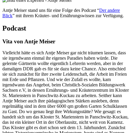
Antje Meiser stand uns für eine Folge des Podcast “
Der andere
Blick
” mit ihrem Kräuter- und Ernährungswissen zur Verfügung.
Podcast
Vita von Antje Meiser
Vielleicht hätte es sich Antje Meiser gar nicht träumen lassen, dass
sie irgendwann einmal ihr eigenes Paradies haben würde. Die
gelernte Gärtnerin wollte eigentlich Lehrerin werden, aber in der
damaligen DDR gab es für sie dazu keine Chance. Also entschied
sie sich zunächst für ihre zweite Leidenschaft, die Arbeit im Freien
mit Erde und Pflanzen. Und wie der Zufall es wollte, kam
irgendwann das Angebot, beim Christlich-Sozialen Bildungswerk
Sachsen e.V, in dessen Ernährungs- und Kräuterzentrum im Kloster
St. Marienstern in Panschwitz-Kuckau zu arbeiten. Seither kann
Antje Meiser auch ihre pädagogischen Stärken ausleben, denn
regelmäßig sind in dem über 6000 qm großen Garten Schulklassen
zu Gast. Do wo genau liegt ihre Wirkungsstätte? Wie gesagt: es
handelt sich um das Kloster St. Marienstern in Panschwitz-Kuckau,
das ist ein kleiner Ort in der Oberlausitz, nicht weit von Kamenz.
Das Kloster gibt es dort schon seit dem 13. Jahrhundert. Zunächst
lebten Zisterziensermönche in Marienstern, heute sind es Nonnen,