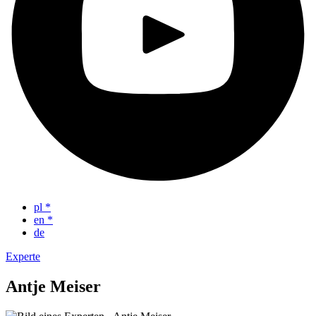
pl
*
en
*
de
Experte
Antje Meiser