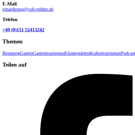
E-Mail
ernaehrung@csb-miltitz.de
Telefon
+49 (0)151 52413242
Themen
Beratung
Garten
Gartentourismus
Klostergärten
Kulturtourismus
Podcas
Teilen auf