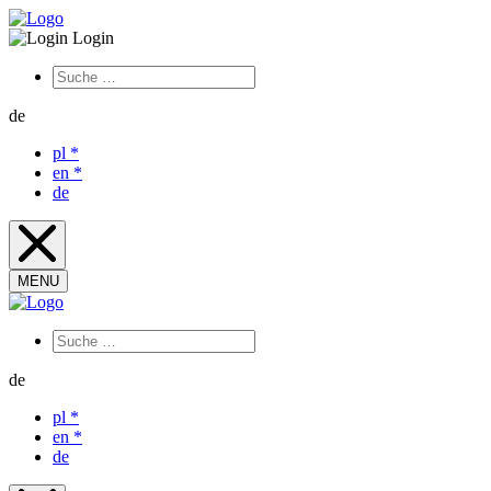
Login
de
pl
*
en
*
de
MENU
de
pl
*
en
*
de