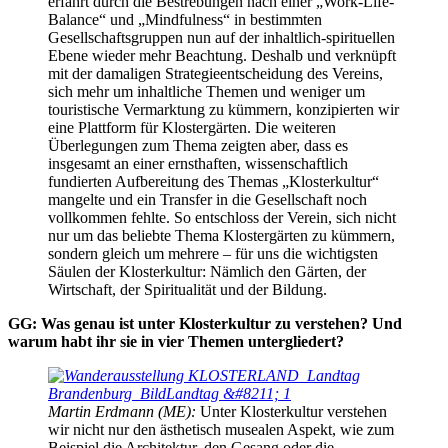
erfährt durch die Bestrebungen nach einer „Work-Life-
Balance“ und „Mindfulness“ in bestimmten
Gesellschaftsgruppen nun auf der inhaltlich-spirituellen
Ebene wieder mehr Beachtung. Deshalb und verknüpft
mit der damaligen Strategieentscheidung des Vereins,
sich mehr um inhaltliche Themen und weniger um
touristische Vermarktung zu kümmern, konzipierten wir
eine Plattform für Klostergärten. Die weiteren
Überlegungen zum Thema zeigten aber, dass es
insgesamt an einer ernsthaften, wissenschaftlich
fundierten Aufbereitung des Themas „Klosterkultur“
mangelte und ein Transfer in die Gesellschaft noch
vollkommen fehlte. So entschloss der Verein, sich nicht
nur um das beliebte Thema Klostergärten zu kümmern,
sondern gleich um mehrere – für uns die wichtigsten
Säulen der Klosterkultur: Nämlich den Gärten, der
Wirtschaft, der Spiritualität und der Bildung.
GG: Was genau ist unter Klosterkultur zu verstehen? Und
warum habt ihr sie in vier Themen untergliedert?
Martin Erdmann (ME):
Unter Klosterkultur verstehen
wir nicht nur den ästhetisch musealen Aspekt, wie zum
Beispiel die Architektur, den Gesang oder die