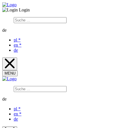
Login
de
pl
*
en
*
de
MENU
de
pl
*
en
*
de