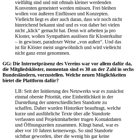
vielfältig sind und mit oftmals kleiner werdenden
Konventen gemeistert werden müssen. Frei bleiben
wollen von äußeren Einflüssen und Konzepten.
Vielleicht liegt es aber auch daran, dass wir noch nicht
hinreichend bekannt sind und es von daher bei vielen
nicht „klick“ gemacht hat. Denn wir arbeiten ja pro
Kloster, wollen Sympathien auslösen für Klosterkultur
– in gewisser, paradoxer Weise „von außen“. Und das
ist für Klöster meist ungewöhnlich und wird vielleicht
nicht ganz ernst genommen.
GG: Die Internetpräsenz des Vereins war vor allem dafür da,
die Mitgliedsklöster, momentan sind es 30 an der Zahl in sechs
Bundesländern, vorzustellen. Welche neuen Möglichkeiten
bietet die Plattform dafür?
LB: Seit der Initiierung des Netzwerks war es zunächst
einmal oberste Priorität, eine Einheitlichkeit in der
Darstellung der unterschiedlichen Standorte zu
schaffen. Daher wurden Historiker beauftragt, welche
kurze und ausführliche Texte über alle Standorte
verfassten und Projektmitarbeiter trugen Kontaktdaten
und Öffnungszeiten zusammen. Klingt banal, war es
aber vor 10 Jahren keineswegs. So sind Standorte
sichtbar geworden, über die wenig bis gar keine