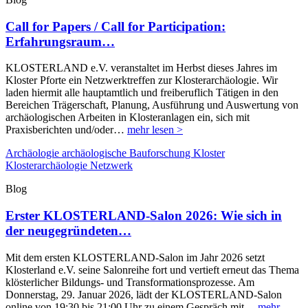
Call for Papers / Call for Participation:
Erfahrungsraum…
KLOSTERLAND e.V. veranstaltet im Herbst dieses Jahres im
Kloster Pforte ein Netzwerktreffen zur Klosterarchäologie. Wir
laden hiermit alle hauptamtlich und freiberuflich Tätigen in den
Bereichen Trägerschaft, Planung, Ausführung und Auswertung von
archäologischen Arbeiten in Klosteranlagen ein, sich mit
Praxisberichten und/oder…
mehr lesen >
Archäologie
archäologische Bauforschung
Kloster
Klosterarchäologie
Netzwerk
Blog
Erster KLOSTERLAND-Salon 2026: Wie sich in
der neugegründeten…
Mit dem ersten KLOSTERLAND-Salon im Jahr 2026 setzt
Klosterland e.V. seine Salonreihe fort und vertieft erneut das Thema
klösterlicher Bildungs- und Transformationsprozesse. Am
Donnerstag, 29. Januar 2026, lädt der KLOSTERLAND-Salon
online von 19:30 bis 21:00 Uhr zu einem Gespräch mit…
mehr