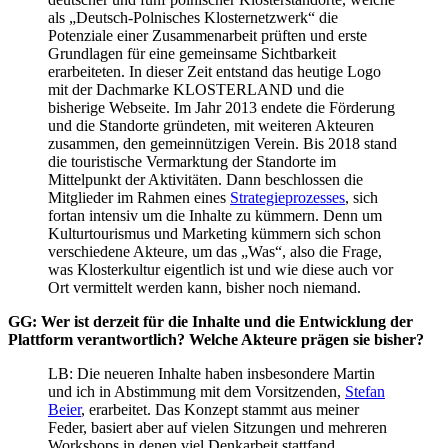
als „Deutsch-Polnisches Klosternetzwerk“ die
Potenziale einer Zusammenarbeit prüften und erste
Grundlagen für eine gemeinsame Sichtbarkeit
erarbeiteten. In dieser Zeit entstand das heutige Logo
mit der Dachmarke KLOSTERLAND und die
bisherige Webseite. Im Jahr 2013 endete die Förderung
und die Standorte gründeten, mit weiteren Akteuren
zusammen, den gemeinnützigen Verein. Bis 2018 stand
die touristische Vermarktung der Standorte im
Mittelpunkt der Aktivitäten. Dann beschlossen die
Mitglieder im Rahmen eines
Strategieprozesses
, sich
fortan intensiv um die Inhalte zu kümmern. Denn um
Kulturtourismus und Marketing kümmern sich schon
verschiedene Akteure, um das „Was“, also die Frage,
was Klosterkultur eigentlich ist und wie diese auch vor
Ort vermittelt werden kann, bisher noch niemand.
GG: Wer ist derzeit für die Inhalte und die Entwicklung der
Plattform verantwortlich? Welche Akteure prägen sie bisher?
LB: Die neueren Inhalte haben insbesondere Martin
und ich in Abstimmung mit dem Vorsitzenden,
Stefan
Beier
, erarbeitet. Das Konzept stammt aus meiner
Feder, basiert aber auf vielen Sitzungen und mehreren
Workshops in denen viel Denkarbeit stattfand.