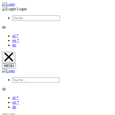
Login
de
pl
*
en
*
de
MENU
de
pl
*
en
*
de