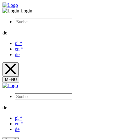
Login
de
pl
*
en
*
de
MENU
de
pl
*
en
*
de