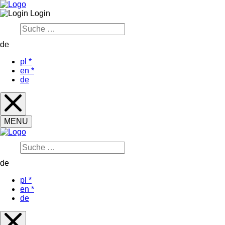
Login
de
pl
*
en
*
de
MENU
de
pl
*
en
*
de