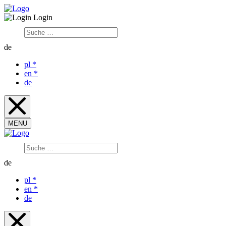
Login
de
pl
*
en
*
de
MENU
de
pl
*
en
*
de