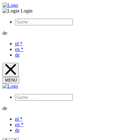
Login
de
pl
*
en
*
de
MENU
de
pl
*
en
*
de