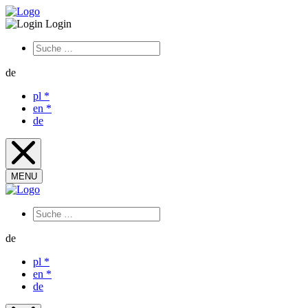
Login
de
pl
*
en
*
de
MENU
de
pl
*
en
*
de