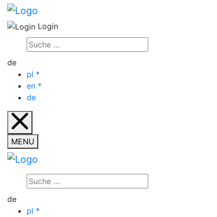
Login
de
pl
*
en
*
de
MENU
de
pl
*