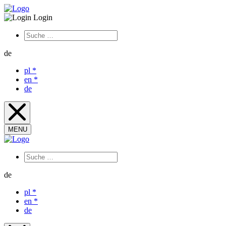
Login
de
pl
*
en
*
de
MENU
de
pl
*
en
*
de