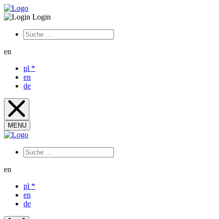
Login
en
pl
*
en
de
MENU
en
pl
*
en
de