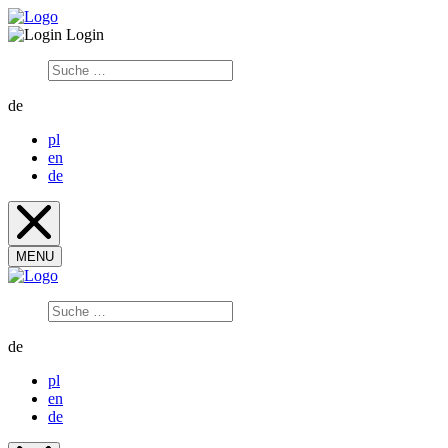
Login
de
pl
en
de
MENU
de
pl
en
de