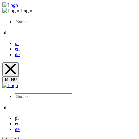
Login
pl
pl
en
de
MENU
pl
pl
en
de