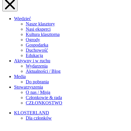
Wiedzieć
Nasze klasztory
Nasi eksperci
Kultura klasztorna
Ogrody
Gospodarka
Duchowość
Edukacja
Aktywny i w ruchu
Wydarzenia
Aktualności / Blog
Media
Do pobrania
Stowarzyszenia
O nas / Misja
Członkowie & rada
CZŁONKOSTWO
KLOSTERLAND
Dla członków