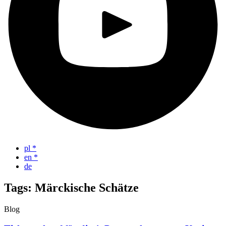
pl
*
en
*
de
Tags: Märckische Schätze
Blog