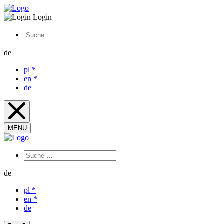
Login
de
pl
*
en
*
de
MENU
de
pl
*
en
*
de