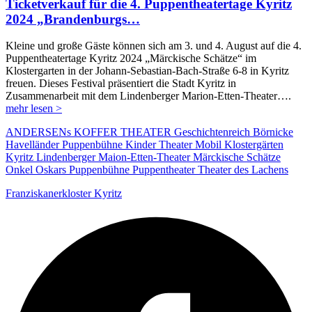
Ticketverkauf für die 4. Puppentheatertage Kyritz
2024 „Brandenburgs…
Kleine und große Gäste können sich am 3. und 4. August auf die 4.
Puppentheatertage Kyritz 2024 „Märckische Schätze“ im
Klostergarten in der Johann-Sebastian-Bach-Straße 6-8 in Kyritz
freuen. Dieses Festival präsentiert die Stadt Kyritz in
Zusammenarbeit mit dem Lindenberger Marion-Etten-Theater….
mehr lesen >
ANDERSENs KOFFER THEATER
Geschichtenreich Börnicke
Havelländer Puppenbühne
Kinder Theater Mobil
Klostergärten
Kyritz
Lindenberger Maion-Etten-Theater
Märckische Schätze
Onkel Oskars Puppenbühne
Puppentheater
Theater des Lachens
Franziskanerkloster Kyritz