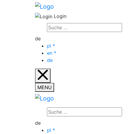
Login
de
pl
*
en
*
de
MENU
de
pl
*