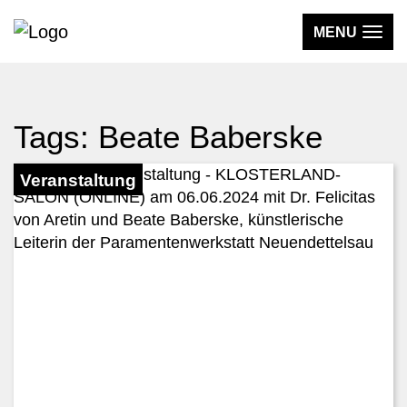
MENU
WISSEN
Tags: Beate Baberske
AKTIV & UNTERWEGS
MEDIEN
Veranstaltung
DER VEREIN
KLOSTERLAND