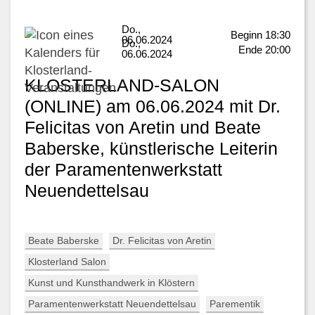
Do.,
Beginn 18:30
06.06.2024
Do.,
Ende 20:00
06.06.2024
PL
*
EN
*
DE
KLOSTERLAND-SALON
(ONLINE) am 06.06.2024 mit Dr.
Felicitas von Aretin und Beate
Baberske, künstlerische Leiterin
der Paramentenwerkstatt
Neuendettelsau
Beate Baberske
Dr. Felicitas von Aretin
Klosterland Salon
Kunst und Kunsthandwerk in Klöstern
Paramentenwerkstatt Neuendettelsau
Parementik