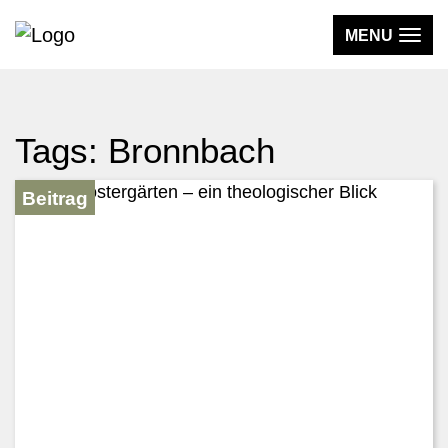
MENU
WISSEN
Tags: Bronnbach
AKTIV & UNTERWEGS
MEDIEN
Beitrag
DER VEREIN
KLOSTERLAND