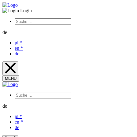
Login
de
pl
*
en
*
de
MENU
de
pl
*
en
*
de