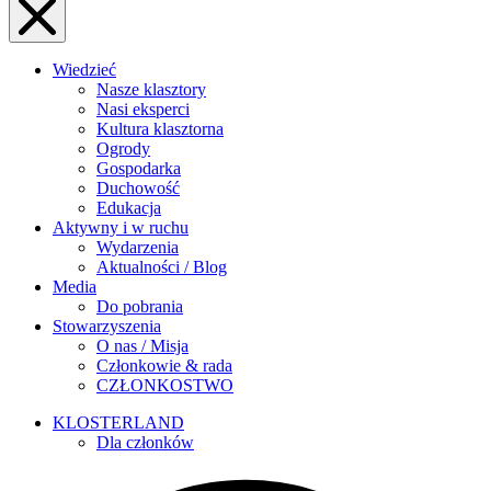
Wiedzieć
Nasze klasztory
Nasi eksperci
Kultura klasztorna
Ogrody
Gospodarka
Duchowość
Edukacja
Aktywny i w ruchu
Wydarzenia
Aktualności / Blog
Media
Do pobrania
Stowarzyszenia
O nas / Misja
Członkowie & rada
CZŁONKOSTWO
KLOSTERLAND
Dla członków