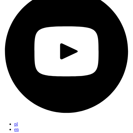
pl
en