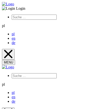
Login
pl
pl
en
de
MENU
pl
pl
en
de