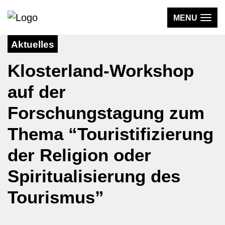
MENU
Aktuelles
WISSEN
Klosterland-Workshop
AKTIV & UNTERWEGS
auf der
MEDIEN
Forschungstagung zum
DER VEREIN
Thema “Touristifizierung
der Religion oder
KLOSTERLAND
Spiritualisierung des
Tourismus”