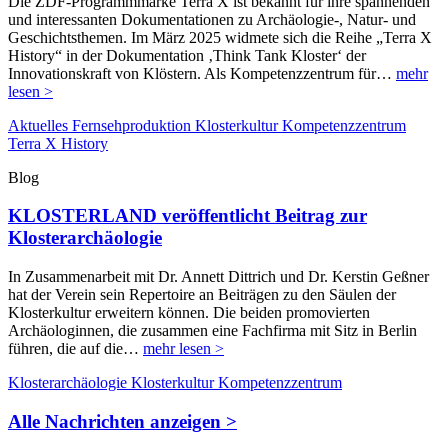
Die ZDF-Programmmarke Terra X ist bekannt für ihre spannenden
und interessanten Dokumentationen zu Archäologie-, Natur- und
Geschichtsthemen. Im März 2025 widmete sich die Reihe „Terra X
History“ in der Dokumentation ‚Think Tank Kloster‘ der
Innovationskraft von Klöstern. Als Kompetenzzentrum für…
mehr
lesen >
Aktuelles
Fernsehproduktion
Klosterkultur
Kompetenzzentrum
Terra X History
Blog
KLOSTERLAND veröffentlicht Beitrag zur
Klosterarchäologie
In Zusammenarbeit mit Dr. Annett Dittrich und Dr. Kerstin Geßner
hat der Verein sein Repertoire an Beiträgen zu den Säulen der
Klosterkultur erweitern können. Die beiden promovierten
Archäologinnen, die zusammen eine Fachfirma mit Sitz in Berlin
führen, die auf die…
mehr lesen >
Klosterarchäologie
Klosterkultur
Kompetenzzentrum
Alle Nachrichten anzeigen >