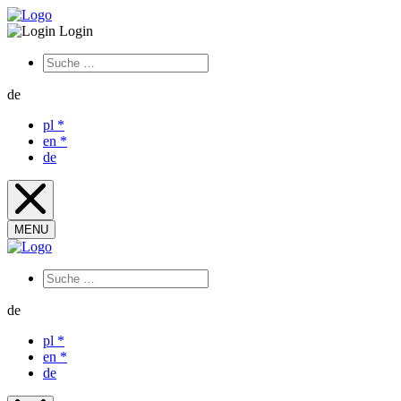
Login
de
pl
*
en
*
de
MENU
de
pl
*
en
*
de