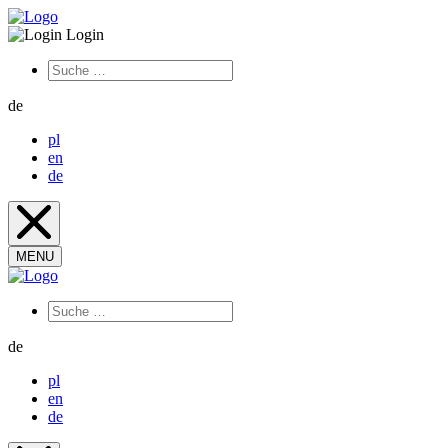
Login
de
pl
en
de
MENU
de
pl
en
de