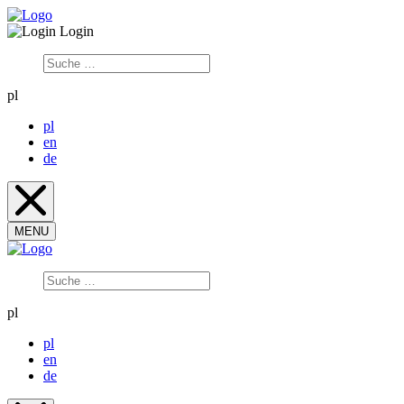
Login
pl
pl
en
de
MENU
pl
pl
en
de