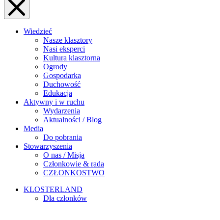
Wiedzieć
Nasze klasztory
Nasi eksperci
Kultura klasztorna
Ogrody
Gospodarka
Duchowość
Edukacja
Aktywny i w ruchu
Wydarzenia
Aktualności / Blog
Media
Do pobrania
Stowarzyszenia
O nas / Misja
Członkowie & rada
CZŁONKOSTWO
KLOSTERLAND
Dla członków