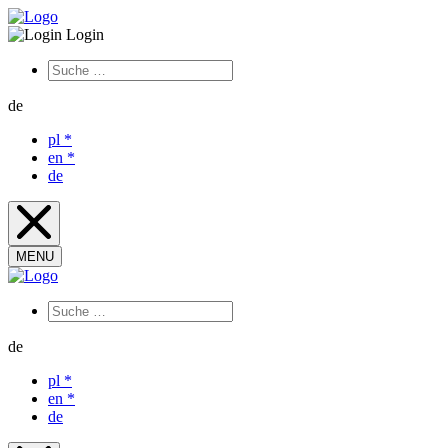
Login
de
pl
*
en
*
de
MENU
de
pl
*
en
*
de