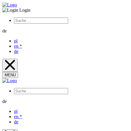
Login
de
pl
en
*
de
MENU
de
pl
en
*
de