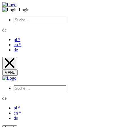
Login
de
pl
*
en
*
de
MENU
de
pl
*
en
*
de