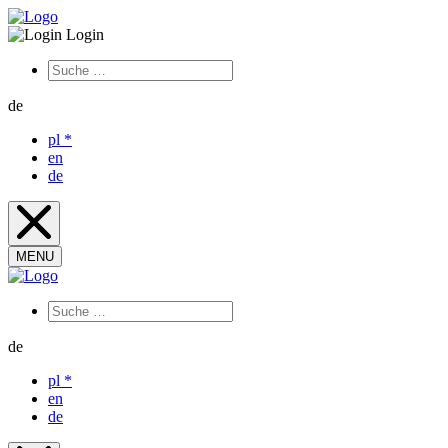
Login
de
pl
*
en
de
MENU
de
pl
*
en
de