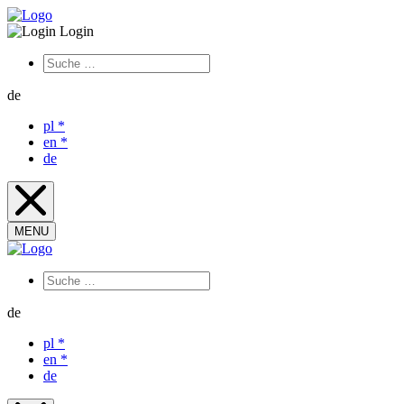
Login
de
pl
*
en
*
de
MENU
de
pl
*
en
*
de