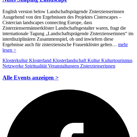
English version below Landschaftsprägende Zisterzienserinnen
Ausgehend von den Ergebnissen des Projektes Cisterscapes –
Cistercian landscapes connecting Europe, dass
Zisterziensermännerklöster Landschaftsgestalter waren, fragt die
internationale Tagung „Landschaftsprägende Zisterzienserinnen“ im
interdisziplinären Zusammenspiel, ob und inwiefern diese
Ergebnisse auch für zisterziensische Frauenklöster gelten…
mehr
lesen >
Klosterkultur
Klosterland
Klosterlandschaft
Kultur
Kulturtourismus
Netzwerke
Spiritualität
Veranstaltungen
Zisterzienserinnen
Alle Events anzeigen >