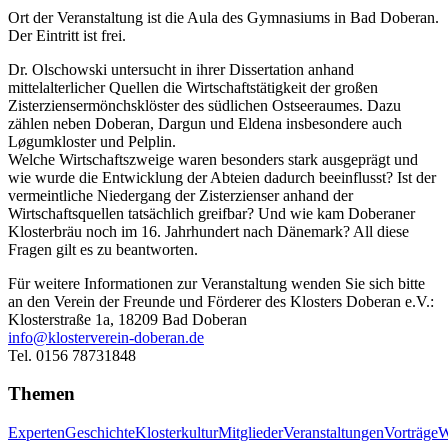
Ort der Veranstaltung ist die Aula des Gymnasiums in Bad Doberan.
Der Eintritt ist frei.
Dr. Olschowski untersucht in ihrer Dissertation anhand
mittelalterlicher Quellen die Wirtschaftstätigkeit der großen
Zisterziensermönchsklöster des südlichen Ostseeraumes. Dazu
zählen neben Doberan, Dargun und Eldena insbesondere auch
Løgumkloster und Pelplin.
Welche Wirtschaftszweige waren besonders stark ausgeprägt und
wie wurde die Entwicklung der Abteien dadurch beeinflusst? Ist der
vermeintliche Niedergang der Zisterzienser anhand der
Wirtschaftsquellen tatsächlich greifbar? Und wie kam Doberaner
Klosterbräu noch im 16. Jahrhundert nach Dänemark? All diese
Fragen gilt es zu beantworten.
Für weitere Informationen zur Veranstaltung wenden Sie sich bitte
an den Verein der Freunde und Förderer des Klosters Doberan e.V.:
Klosterstraße 1a, 18209 Bad Doberan
info@klosterverein-doberan.de
Tel. 0156 78731848
Themen
Experten
Geschichte
Klosterkultur
Mitglieder
Veranstaltungen
Vorträge
W