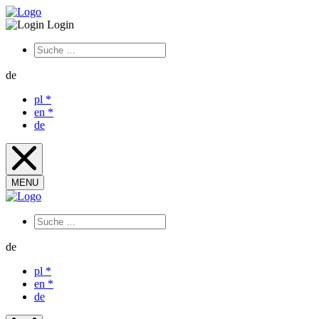
Login
de
pl
*
en
*
de
MENU
de
pl
*
en
*
de