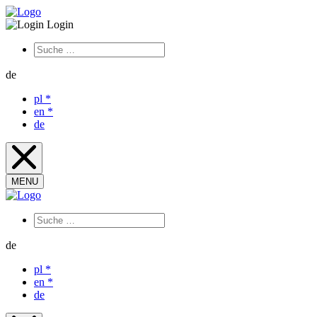
Login
de
pl
*
en
*
de
MENU
de
pl
*
en
*
de