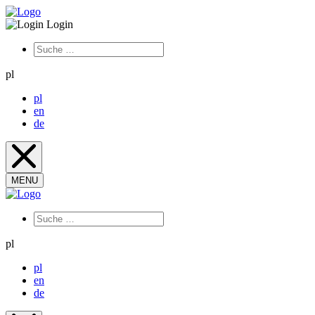
Login
pl
pl
en
de
MENU
pl
pl
en
de