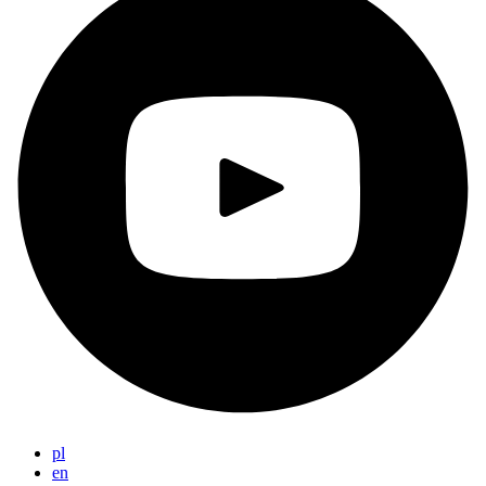
pl
en