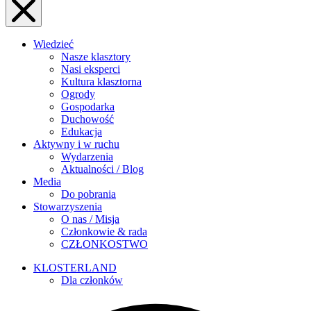
Wiedzieć
Nasze klasztory
Nasi eksperci
Kultura klasztorna
Ogrody
Gospodarka
Duchowość
Edukacja
Aktywny i w ruchu
Wydarzenia
Aktualności / Blog
Media
Do pobrania
Stowarzyszenia
O nas / Misja
Członkowie & rada
CZŁONKOSTWO
KLOSTERLAND
Dla członków