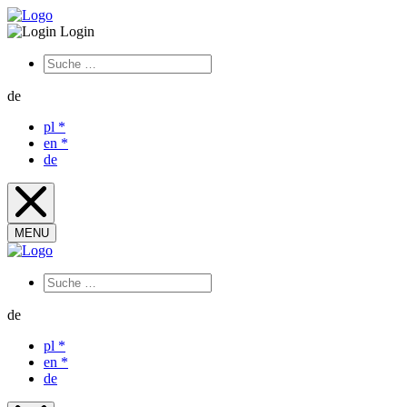
Login
de
pl
*
en
*
de
MENU
de
pl
*
en
*
de