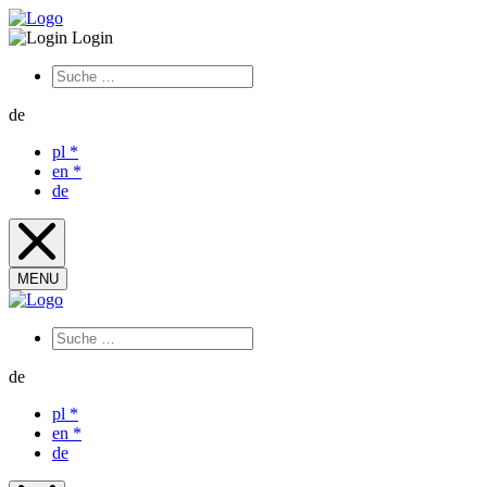
Login
de
pl
*
en
*
de
MENU
de
pl
*
en
*
de