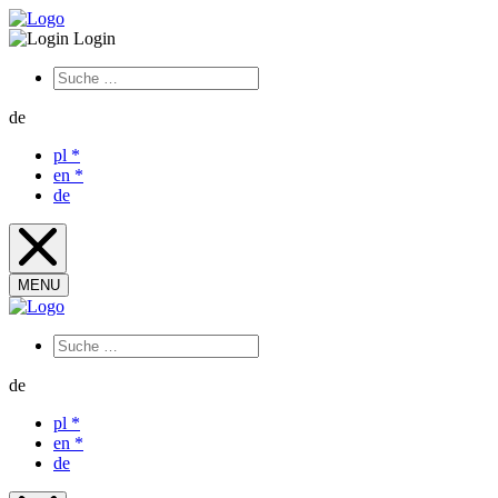
Login
de
pl
*
en
*
de
MENU
de
pl
*
en
*
de