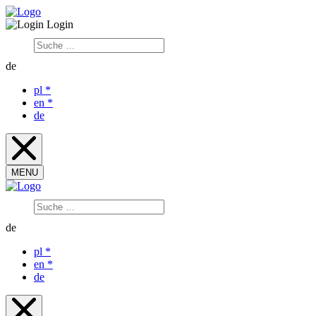
Login
de
pl
*
en
*
de
MENU
de
pl
*
en
*
de