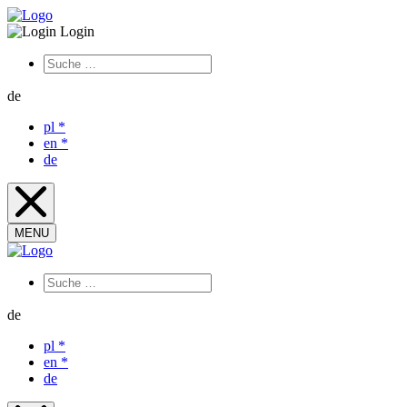
Login
de
pl
*
en
*
de
MENU
de
pl
*
en
*
de