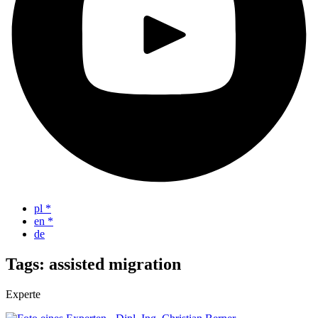
pl
*
en
*
de
Tags: assisted migration
Experte